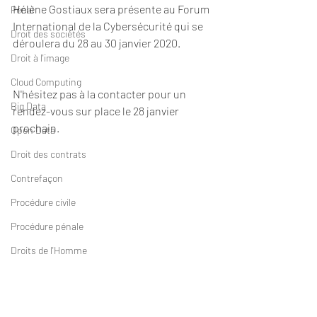
Hélène Gostiaux sera présente au Forum 
Pénal
International de la Cybersécurité qui se 
Droit des sociétés
déroulera du 28 au 30 janvier 2020.
Droit à l'image
Cloud Computing
N'hésitez pas à la contacter pour un 
Big Data
rendez-vous sur place le 28 janvier 
prochain. 
Open Data
Droit des contrats
Contrefaçon
Procédure civile
Procédure pénale
Droits de l'Homme